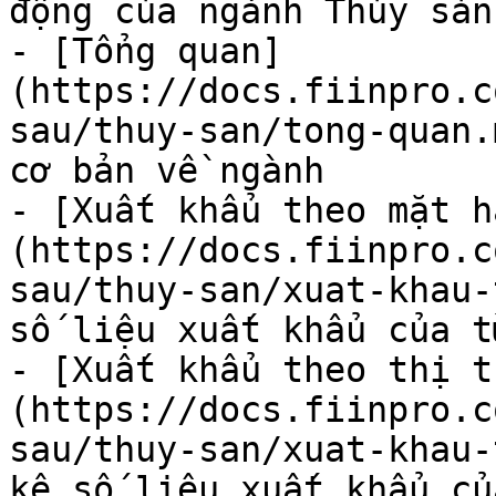
động của ngành Thủy sản

- [Tổng quan]
(https://docs.fiinpro.c
sau/thuy-san/tong-quan.
cơ bản về ngành

- [Xuất khẩu theo mặt h
(https://docs.fiinpro.c
sau/thuy-san/xuat-khau-
số liệu xuất khẩu của t
- [Xuất khẩu theo thị t
(https://docs.fiinpro.c
sau/thuy-san/xuat-khau-
kê số liệu xuất khẩu củ