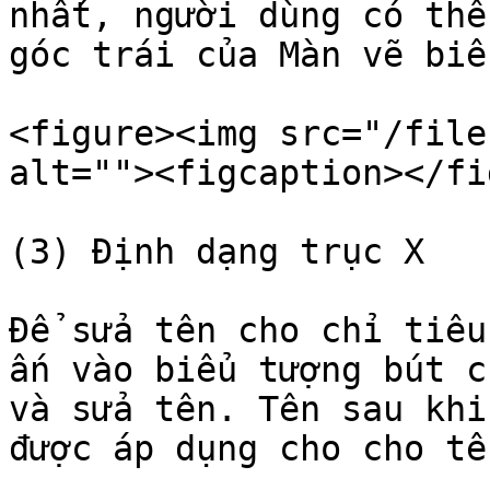
nhất, người dùng có thể
góc trái của Màn vẽ biểu
<figure><img src="/file
alt=""><figcaption></fi
(3) Định dạng trục X

Để sửa tên cho chỉ tiêu
ấn vào biểu tượng bút c
và sửa tên. Tên sau khi
được áp dụng cho cho tê