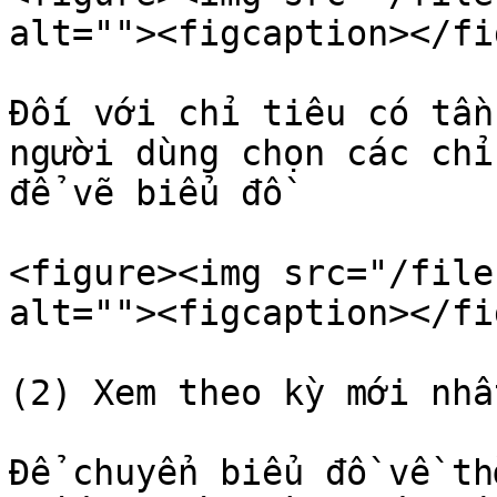
alt=""><figcaption></fi
Đối với chỉ tiêu có tần
người dùng chọn các chỉ
để vẽ biểu đồ

<figure><img src="/file
alt=""><figcaption></fi
(2) Xem theo kỳ mới nhất
Để chuyển biểu đồ về th