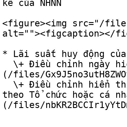
kê của NHNN

<figure><img src="/file
alt=""><figcaption></fi
* Lãi suất huy động của
  \+ Điều chỉnh ngày hiển thị dữ liệu: ![]
(/files/Gx9J5no3utH8ZWO
  \+ Điều chỉnh hiển thị dữ liệu Lãi suất huy động 
theo Tổ chức hoặc cá nh