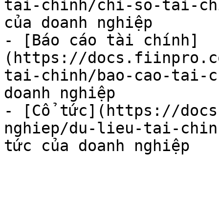
tai-chinh/chi-so-tai-ch
của doanh nghiệp

- [Báo cáo tài chính]
(https://docs.fiinpro.c
tai-chinh/bao-cao-tai-c
doanh nghiệp

- [Cổ tức](https://docs
nghiep/du-lieu-tai-chin